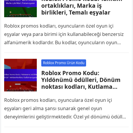
ortaklıkları, Marka iş
birlikleri, Temalı eşyalar
Roblox promos kodları, oyuncuların özel oyun içi
eşyalar veya para birimi için kullanabileceği benzersiz
alfanümerik kodlardır. Bu kodlar, oyuncuların oyun
deneyimlerini geliştiren temalı eşyalar erişim
sağlamalarına olanak…
Roblox Promo Ürün Kodu
Roblox Promo Kodu:
Yıldönümü ödülleri, Dönüm
noktası kodları, Kutlama
eşyaları
Roblox promos kodları, oyunculara özel oyun içi
eşyaları geri alma şansı sunarak genel oyun
deneyimlerini geliştirmektedir. Özel yıl dönümü ödülleri
ve kilometre taşı kodları, genellikle önemli etkinlikler…