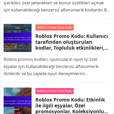
içerikleri, özel yetenekleri ve bonus özellikleri açmak
için kullanabileceği benzersiz alfanümerik kodlardır. Bu
kodları resmi Roblox web sitesinde veya
uygulamasında…
Roblox Promo Ürün Kodu
Roblox Promo Kodu: Kullanıcı
tarafından oluşturulan
kodlar, Topluluk etkinlikleri,
Hayran yapımları
Roblox promos kodları, oyuncuların oyun içi özel
eşyalar için kullanabileceği benzersiz alfanümerik
dizilerdir ve bu sayede oyun deneyimlerini
geliştirmektedir. Genellikle topluluk etkinlikleri veya
ortaklıklar sırasında yayımlanan bu…
Roblox Promo Ürün Kodu
Roblox Promo Kodu: Etkinlik
ile ilgili eşyalar, Özel
promosyonlar, Koleksiyonluk