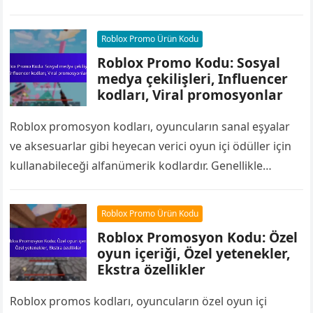
Genellikle zaman sınırlı olan bu kodlar, normal oyun
oynayışıyla…
Roblox Promo Ürün Kodu
Roblox Promo Kodu: Sosyal
medya çekilişleri, Influencer
kodları, Viral promosyonlar
Roblox promosyon kodları, oyuncuların sanal eşyalar
ve aksesuarlar gibi heyecan verici oyun içi ödüller için
kullanabileceği alfanümerik kodlardır. Genellikle
Twitter, Instagram ve TikTok gibi sosyal medya
platformları…
Roblox Promo Ürün Kodu
Roblox Promosyon Kodu: Özel
oyun içeriği, Özel yetenekler,
Ekstra özellikler
Roblox promos kodları, oyuncuların özel oyun içi