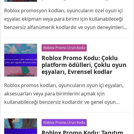
ekipman
Roblox promosyon kodları, oyuncuların özel oyun içi
eşyalar, ekipman veya para birimi için kullanabileceği
benzersiz alfanümerik kodlardır ve oyun deneyimlerini
geliştirmektedir. Genellikle belirli etkinlikler veya
mevsimsel promosyonlarla…
Roblox Promo Ürün Kodu
Roblox Promo Kodu: Çoklu
platform ödülleri, Çoklu oyun
eşyaları, Evrensel kodlar
Roblox promos kodları, oyuncuların oyun içi eşyaları,
aksesuarları veya para birimlerini açmak için
kullanabileceği benzersiz kodlardır ve genel oyun
deneyimlerini geliştirmektedir. Bu kodlar, oyuncuların
PC, mobil ve…
Roblox Promo Ürün Kodu
Roblox Promo Kodu: Tanıtım