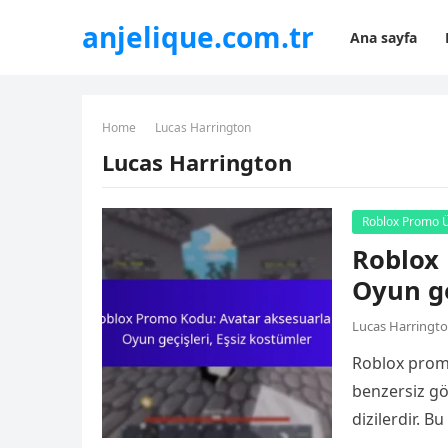
anjelique.com.tr
Ana sayfa
Home
Lucas Harrington
Lucas Harrington
Roblox Promo 
Roblox 
Oyun ge
Lucas Harringt
Roblox promo
benzersiz gö
dizilerdir. B
özelleştirer