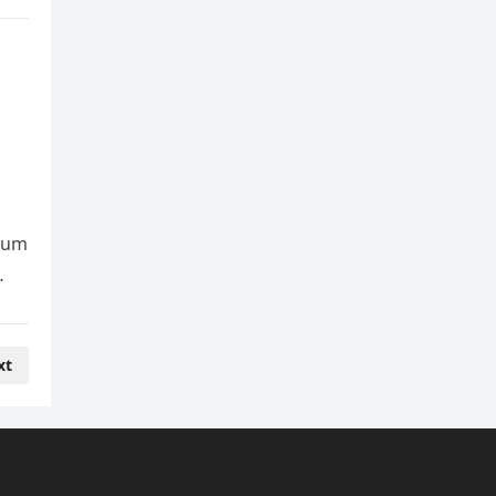
mium
xt