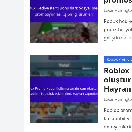
Lucas Harringt
Robux hediye
pratik bir yo
geliştirme i
Roblox Promo 
Roblox 
oluştur
Hayran
Lucas Harringt
Roblox promo
kullanabilec
deneyimlerini