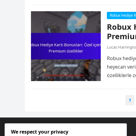
ortaklıklar 
Robux Hediye K
Robux H
Premium
Lucas Harringt
Robux hediye
heyecan veri
özelliklerle 
aracılığıyla…
Posts
1
pagination
ARA
We respect your privacy