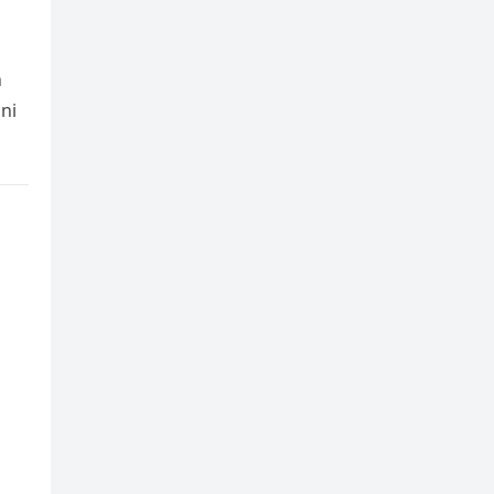
n
ini