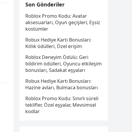
Son Gönderiler
Roblox Promo Kodu: Avatar
aksesuarları, Oyun geçişleri, Eşsiz
kostümler
Robux Hediye Kartı Bonusları:
Kıtlık ödülleri, Özel erişim
Roblox Deneyim Ödülü: Geri
bildirim ödülleri, Oyuncu etkileşim
bonusları, Sadakat eşyaları
Robux Hediye Kartı Bonusları:
Hazine avları, Bulmaca bonusları
Roblox Promo Kodu: Sınırlı süreli
teklifler, Özel eşyalar, Mevsimsel
kodlar