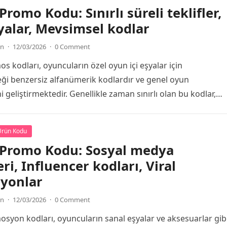
Promo Kodu: Sınırlı süreli teklifler,
yalar, Mevsimsel kodlar
on
·
12/03/2026
·
0 Comment
s kodları, oyuncuların özel oyun içi eşyalar için
eği benzersiz alfanümerik kodlardır ve genel oyun
 geliştirmektedir. Genellikle zaman sınırlı olan bu kodlar,
 oynayışıyla…
Ürün Kodu
 Promo Kodu: Sosyal medya
eri, Influencer kodları, Viral
yonlar
on
·
12/03/2026
·
0 Comment
syon kodları, oyuncuların sanal eşyalar ve aksesuarlar gib