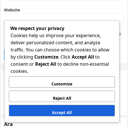
Website
We respect your privacy
Save my name, email, and website in this browser for the
Cookies help us improve your experience,
next time I comment.
deliver personalized content, and analyze
traffic. You can choose which cookies to allow
by clicking
Customize
. Click
Accept All
to
consent or
Reject All
to decline non-essential
cookies.
Bağlantılar
Customize
Bize Ulaşın
Hikayemiz
Reject All
Göz At
Accept All
Ara