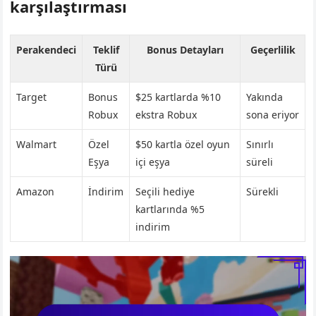
karşılaştırması
Perakendeci
Teklif
Bonus Detayları
Geçerlilik
Türü
Target
Bonus
$25 kartlarda %10
Yakında
Robux
ekstra Robux
sona eriyor
Walmart
Özel
$50 kartla özel oyun
Sınırlı
Eşya
içi eşya
süreli
Amazon
İndirim
Seçili hediye
Sürekli
kartlarında %5
indirim