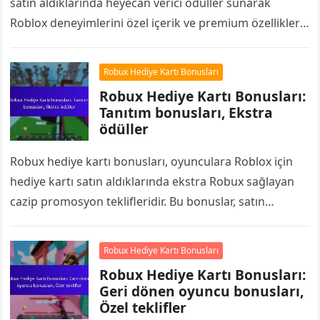
satın aldıklarında heyecan verici ödüller sunarak
Roblox deneyimlerini özel içerik ve premium özelliklerle
zenginleştirir. Yetkili perakendeciler ve çevrimiçi
platformlar aracılığıyla…
Robux Hediye Kartı Bonusları
Robux Hediye Kartı Bonusları:
Tanıtım bonusları, Ekstra
ödüller
Robux hediye kartı bonusları, oyunculara Roblox için
hediye kartı satın aldıklarında ekstra Robux sağlayan
cazip promosyon teklifleridir. Bu bonuslar, satın
alımınızın değerini artırmakla kalmaz, aynı zamanda
oyun…
Robux Hediye Kartı Bonusları
Robux Hediye Kartı Bonusları:
Geri dönen oyuncu bonusları,
Özel teklifler