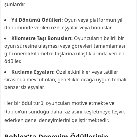
şunlardır:
Yıl Dönümü Ödülleri:
Oyun veya platformun yıl
dönümünde verilen özel eşyalar veya bonuslar.
Kilometre Taşı Bonusları:
Oyuncuların belirli bir
oyun süresine ulaşması veya görevleri tamamlaması
gibi önemli kilometre taşlarına ulaştıklarında verilen
ödüller.
Kutlama Eşyaları:
Özel etkinlikler veya tatiller
sırasında mevcut olan, genellikle ocağa uygun temalı
benzersiz eşyalar.
Her bir ödül türü, oyuncuları motive etmekte ve
Roblox’un sunduğu daha fazlasını keşfetmeye teşvik
ederken genel deneyimlerini geliştirmektedir.
Roblox’ta Deneyim Ödüllerinin