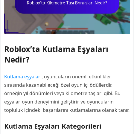
Roblox’ta Kutlama Eşyaları
Nedir?
Kutlama eşyaları
, oyuncuların önemli etkinlikler
sırasında kazanabileceği özel oyun içi ödüllerdir,
örneğin yıl dönümleri veya kilometre taşları gibi. Bu
eşyalar, oyun deneyimini geliştirir ve oyuncuların
topluluk içindeki başarılarını kutlamalarına olanak tanır.
Kutlama Eşyaları Kategorileri