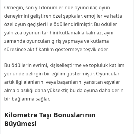
Örneğin, son yıl dönümlerinde oyuncular, oyun
deneyimini geliştiren özel şapkalar, emojiler ve hatta
özel oyun geçişleri ile ödüllendirilmiştir. Bu ödüller
yalnızca oyunun tarihini kutlamakla kalmaz, aynı
zamanda oyuncuları giriş yapmaya ve kutlama
süresince aktif katılım göstermeye teşvik eder.
Bu ödüllerin evrimi, kişiselleştirme ve topluluk katılımı
yönünde belirgin bir eğilim göstermiştir. Oyuncular
artık ilgi alanlarını veya başarılarını yansıtan eşyalar
alma olasılığı daha yüksektir, bu da oyuna daha derin
bir bağlanma sağlar.
Kilometre Taşı Bonuslarının
Büyümesi