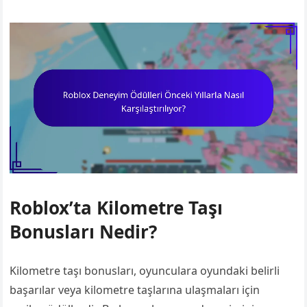
Roblox’ta Kilometre Taşı
Bonusları Nedir?
Kilometre taşı bonusları, oyunculara oyundaki belirli
başarılar veya kilometre taşlarına ulaşmaları için