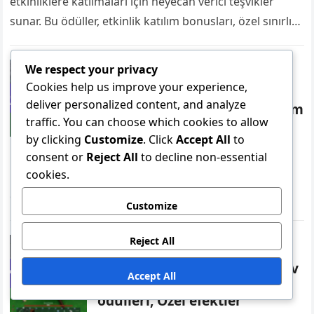
etkinliklere katılmaları için heyecan verici teşvikler
sunar. Bu ödüller, etkinlik katılım bonusları, özel sınırlı
süreli eşyalar ve özel avatarlar gibi…
We respect your privacy
Deneyime Özgü Ödüller
Cookies help us improve your experience,
Robux Hediye Kartı: Oyunlar
deliver personalized content, and analyze
arası bonuslar, Çoklu platform
traffic. You can choose which cookies to allow
ödülleri, Evrensel eşyalar
by clicking
Customize
. Click
Accept All
to
Robux Hediye Kartları, kullanıcıların Roblox’un sanal
consent or
Reject All
to decline non-essential
cookies.
para birimi olan Robux’u satın almasını sağlayan ön
ödemeli kartlardır ve oyun deneyimlerini
Customize
geliştirmektedir. Bu kartlar, yalnızca oyun içi eşyaların
edinilmesine…
Reject All
Deneyime Özgü Ödüller
Roblox Deneyim Ödülü: Görev
Accept All
tamamlama eşyaları, Görev
ödülleri, Özel efektler