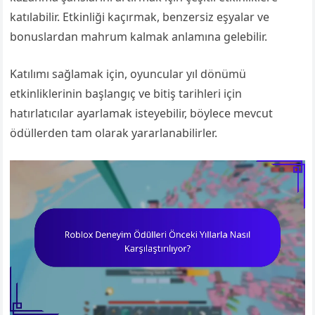
katılabilir. Etkinliği kaçırmak, benzersiz eşyalar ve
bonuslardan mahrum kalmak anlamına gelebilir.
Katılımı sağlamak için, oyuncular yıl dönümü
etkinliklerinin başlangıç ve bitiş tarihleri için
hatırlatıcılar ayarlamak isteyebilir, böylece mevcut
ödüllerden tam olarak yararlanabilirler.