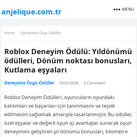
MENU
anjelique.com.tr
Home
Deneyime Özgü Ödüller
Roblox Deneyim Ödülü: Yıldönümü
ödülleri, Dönüm noktası bonusları,
Kutlama eşyaları
Deneyime Özgü Ödüller
19/02/2026
·
0 Comment
Roblox Deneyim Ödülleri, oyuncuların oyundaki
katılımları ve başarıları için tanınmasını ve teşvik
edilmesini sağlamak amacıyla tasarlanmıştır. Bu ödüller,
özel eşyalar ve değerli oyun içi avantajlar sunarak oyun
deneyimini geliştiren yıl dönümü bonusları, kilometre