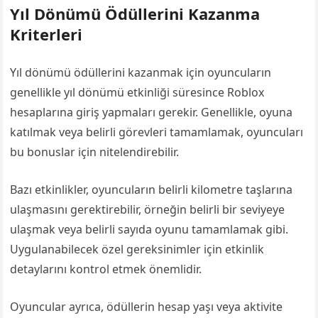
Yıl Dönümü Ödüllerini Kazanma
Kriterleri
Yıl dönümü ödüllerini kazanmak için oyuncuların
genellikle yıl dönümü etkinliği süresince Roblox
hesaplarına giriş yapmaları gerekir. Genellikle, oyuna
katılmak veya belirli görevleri tamamlamak, oyuncuları
bu bonuslar için nitelendirebilir.
Bazı etkinlikler, oyuncuların belirli kilometre taşlarına
ulaşmasını gerektirebilir, örneğin belirli bir seviyeye
ulaşmak veya belirli sayıda oyunu tamamlamak gibi.
Uygulanabilecek özel gereksinimler için etkinlik
detaylarını kontrol etmek önemlidir.
Oyuncular ayrıca, ödüllerin hesap yaşı veya aktivite