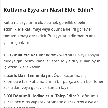
Kutlama Eşyaları Nasıl Elde Edilir?
Kutlama eşyalarını elde etmek genellikle belirli
etkinliklere katılmayı veya oyunda belirli görevleri
tamamlamayı gerektirir. Bu eşyaları edinmenin ana
yolları şunlardır:
Etkinliklere Katılın:
Roblox web sitesi veya sosyal
medya gibi resmi kanallar aracılığıyla duyurulan oyun
içi etkinliklere katılın.
Zorlukları Tamamlayın:
Ödül kazanmak için
kilometre taşı kutlamalarının bir parçası olan belirlenen
zorlukları veya görevleri tamamlayın.
Yıl Dönümü Hediyelerini Talep Edin:
Yıl dönümü
süresince giriş yaparak otomatik olarak özel eşyalar
hediye olarak alın.