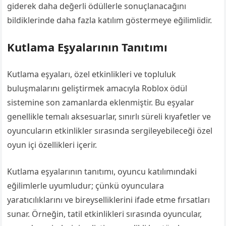
giderek daha değerli ödüllerle sonuçlanacağını
bildiklerinde daha fazla katılım göstermeye eğilimlidir.
Kutlama Eşyalarının Tanıtımı
Kutlama eşyaları, özel etkinlikleri ve topluluk
buluşmalarını geliştirmek amacıyla Roblox ödül
sistemine son zamanlarda eklenmiştir. Bu eşyalar
genellikle temalı aksesuarlar, sınırlı süreli kıyafetler ve
oyuncuların etkinlikler sırasında sergileyebileceği özel
oyun içi özellikleri içerir.
Kutlama eşyalarının tanıtımı, oyuncu katılımındaki
eğilimlerle uyumludur; çünkü oyunculara
yaratıcılıklarını ve bireyselliklerini ifade etme fırsatları
sunar. Örneğin, tatil etkinlikleri sırasında oyuncular,