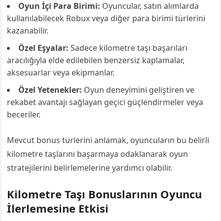
Oyun İçi Para Birimi:
Oyuncular, satın alımlarda
kullanılabilecek Robux veya diğer para birimi türlerini
kazanabilir.
Özel Eşyalar:
Sadece kilometre taşı başarıları
aracılığıyla elde edilebilen benzersiz kaplamalar,
aksesuarlar veya ekipmanlar.
Özel Yetenekler:
Oyun deneyimini geliştiren ve
rekabet avantajı sağlayan geçici güçlendirmeler veya
beceriler.
Mevcut bonus türlerini anlamak, oyuncuların bu belirli
kilometre taşlarını başarmaya odaklanarak oyun
stratejilerini belirlemelerine yardımcı olabilir.
Kilometre Taşı Bonuslarının Oyuncu
İlerlemesine Etkisi