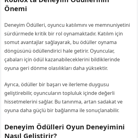
Önemi
Deneyim Ödülleri, oyuncu katılımını ve memnuniyetini
sürdürmede kritik bir rol oynamaktadır. Katılım için
somut avantajlar sağlayarak, bu ödüller oynama
döngüsünü ödüllendirici hale getirir. Oyuncular,
çabaları için ödül kazanabileceklerini bildiklerinde
oyuna geri dönme olasılıkları daha yüksektir.
Ayrıca, ödüller bir başarı ve ilerleme duygusu
geliştirebilir, oyuncuların topluluk içinde değerli
hissetmelerini sağlar. Bu tanınma, artan sadakat ve
oyuna daha güçlü bir bağlanma ile sonuçlanabilir.
Deneyim Ödülleri Oyun Deneyimini
Nasıl Geliştirir?