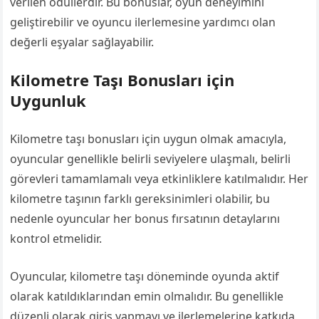
verilen ödüllerdir. Bu bonuslar, oyun deneyimini
geliştirebilir ve oyuncu ilerlemesine yardımcı olan
değerli eşyalar sağlayabilir.
Kilometre Taşı Bonusları için
Uygunluk
Kilometre taşı bonusları için uygun olmak amacıyla,
oyuncular genellikle belirli seviyelere ulaşmalı, belirli
görevleri tamamlamalı veya etkinliklere katılmalıdır. Her
kilometre taşının farklı gereksinimleri olabilir, bu
nedenle oyuncular her bonus fırsatının detaylarını
kontrol etmelidir.
Oyuncular, kilometre taşı döneminde oyunda aktif
olarak katıldıklarından emin olmalıdır. Bu genellikle
düzenli olarak giriş yapmayı ve ilerlemelerine katkıda