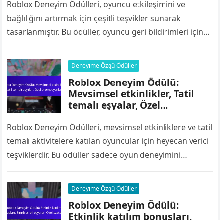
Roblox Deneyim Ödülleri, oyuncu etkileşimini ve
bağlılığını artırmak için çeşitli teşvikler sunarak
tasarlanmıştır. Bu ödüller, oyuncu geri bildirimleri için
geri bildirim ödülleri, daha uzun oyun sürelerini
teşvik…
Deneyime Özgü Ödüller
Roblox Deneyim Ödülü:
Mevsimsel etkinlikler, Tatil
temalı eşyalar, Özel
promosyonlar
Roblox Deneyim Ödülleri, mevsimsel etkinliklere ve tatil
temalı aktivitelere katılan oyuncular için heyecan verici
teşviklerdir. Bu ödüller sadece oyun deneyimini
artırmakla kalmaz, aynı zamanda yıl boyunca çeşitli…
Deneyime Özgü Ödüller
Roblox Deneyim Ödülü:
Etkinlik katılım bonusları,