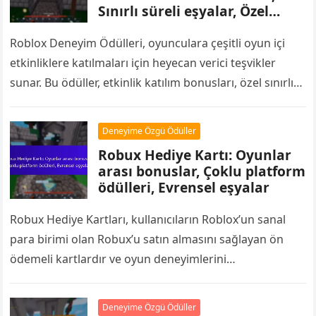
Sınırlı süreli eşyalar, Özel
avatarlar
Roblox Deneyim Ödülleri, oyunculara çeşitli oyun içi
etkinliklere katılmaları için heyecan verici teşvikler
sunar. Bu ödüller, etkinlik katılım bonusları, özel sınırlı
süreli eşyalar ve özel avatarlar gibi…
Deneyime Özgü Ödüller
Robux Hediye Kartı: Oyunlar
arası bonuslar, Çoklu platform
ödülleri, Evrensel eşyalar
Robux Hediye Kartları, kullanıcıların Roblox’un sanal
para birimi olan Robux’u satın almasını sağlayan ön
ödemeli kartlardır ve oyun deneyimlerini
geliştirmektedir. Bu kartlar, yalnızca oyun içi eşyaların
edinilmesine…
Deneyime Özgü Ödüller