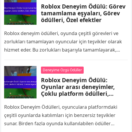
Roblox Deneyim Ödülü: Görev
tamamlama eşyaları, Görev
ödülleri, Özel efektler
Roblox deneyim ödülleri, oyunda çeşitli görevleri ve
zorlukları tamamlayan oyuncular için teşvikler olarak
hizmet eder. Bu zorlukları başarıyla tamamlayarak,
oyuncular benzersiz eşyalar, özel efektler ve genel
oyun…
Deneyime Özgü Ödüller
Roblox Deneyim Ödülü:
Oyunlar arası deneyimler,
Çoklu platform ödülleri,
Evrensel eşyalar
Roblox Deneyim Ödülleri, oyunculara platformdaki
çeşitli oyunlarda katılımları için benzersiz teşvikler
sunar. Birden fazla oyunda kullanılabilen ödüller
kazanarak, oyuncular daha zengin ve birbirine bağlı bir