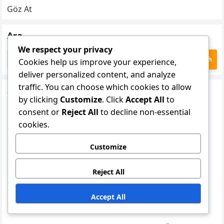
Göz At
Ara
We respect your privacy
Search
Cookies help us improve your experience,
for:
deliver personalized content, and analyze
traffic. You can choose which cookies to allow
Son Gönderiler
by clicking
Customize
. Click
Accept All
to
Roblox Promo Kodu: Avatar aksesuarları, Oyun
consent or
Reject All
to decline non-essential
geçişleri, Eşsiz kostümler
cookies.
Robux Hediye Kartı Bonusları: Kıtlık ödülleri, Özel
Customize
erişim
Roblox Deneyim Ödülü: Geri bildirim ödülleri, Oyuncu
Reject All
etkileşim bonusları, Sadakat eşyaları
Accept All
Robux Hediye Kartı Bonusları: Hazine avları, Bulmaca
bonusları