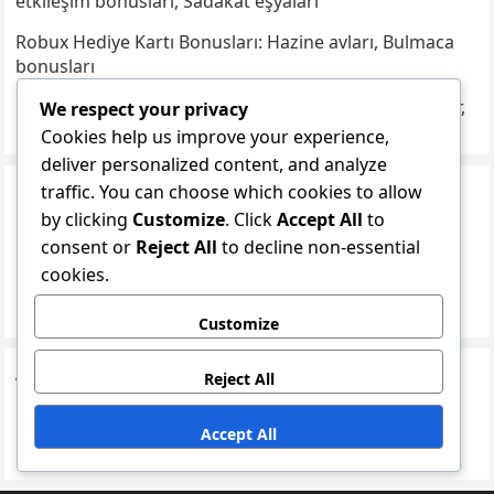
etkileşim bonusları, Sadakat eşyaları
Robux Hediye Kartı Bonusları: Hazine avları, Bulmaca
bonusları
Roblox Promo Kodu: Sınırlı süreli teklifler, Özel eşyalar,
We respect your privacy
Mevsimsel kodlar
Cookies help us improve your experience,
deliver personalized content, and analyze
Kategoriler
traffic. You can choose which cookies to allow
by clicking
Customize
. Click
Accept All
to
Deneyime Özgü Ödüller
consent or
Reject All
to decline non-essential
Roblox Promo Ürün Kodu
cookies.
Robux Hediye Kartı Bonusları
Customize
Arşiv
Reject All
March 2026
Accept All
February 2026