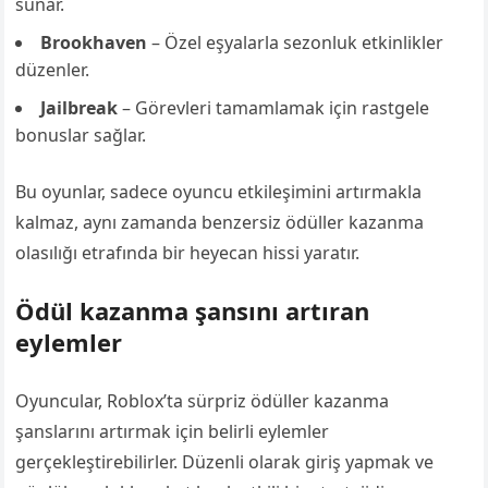
sunar.
Brookhaven
– Özel eşyalarla sezonluk etkinlikler
düzenler.
Jailbreak
– Görevleri tamamlamak için rastgele
bonuslar sağlar.
Bu oyunlar, sadece oyuncu etkileşimini artırmakla
kalmaz, aynı zamanda benzersiz ödüller kazanma
olasılığı etrafında bir heyecan hissi yaratır.
Ödül kazanma şansını artıran
eylemler
Oyuncular, Roblox’ta sürpriz ödüller kazanma
şanslarını artırmak için belirli eylemler
gerçekleştirebilirler. Düzenli olarak giriş yapmak ve