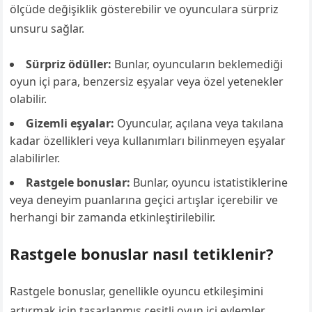
ölçüde değişiklik gösterebilir ve oyunculara sürpriz
unsuru sağlar.
Sürpriz ödüller:
Bunlar, oyuncuların beklemediği
oyun içi para, benzersiz eşyalar veya özel yetenekler
olabilir.
Gizemli eşyalar:
Oyuncular, açılana veya takılana
kadar özellikleri veya kullanımları bilinmeyen eşyalar
alabilirler.
Rastgele bonuslar:
Bunlar, oyuncu istatistiklerine
veya deneyim puanlarına geçici artışlar içerebilir ve
herhangi bir zamanda etkinleştirilebilir.
Rastgele bonuslar nasıl tetiklenir?
Rastgele bonuslar, genellikle oyuncu etkileşimini
artırmak için tasarlanmış çeşitli oyun içi eylemler