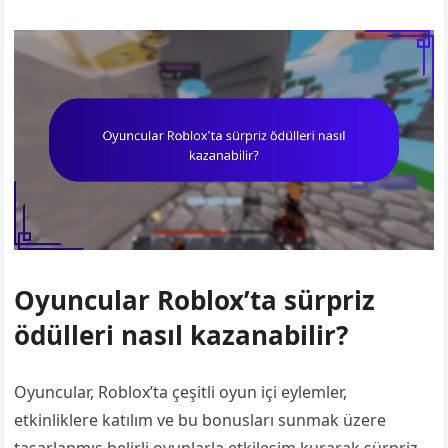
Oyuncular Roblox’ta sürpriz
ödülleri nasıl kazanabilir?
Oyuncular, Roblox’ta çeşitli oyun içi eylemler,
etkinliklere katılım ve bu bonusları sunmak üzere
tasarlanmış belirli oyunlarla etkileşim kurarak sürpriz