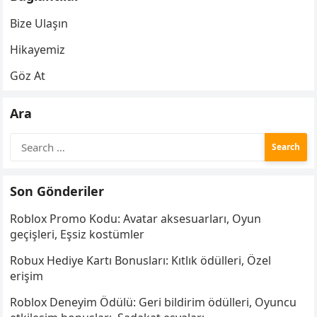
Bize Ulaşın
Hikayemiz
Göz At
Ara
Search
for:
Son Gönderiler
Roblox Promo Kodu: Avatar aksesuarları, Oyun
geçişleri, Eşsiz kostümler
Robux Hediye Kartı Bonusları: Kıtlık ödülleri, Özel
erişim
Roblox Deneyim Ödülü: Geri bildirim ödülleri, Oyuncu