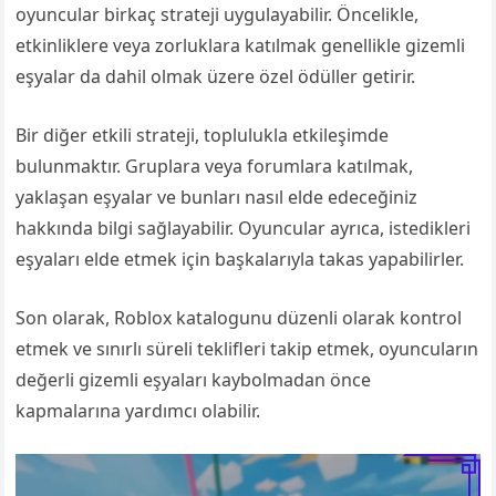
oyuncular birkaç strateji uygulayabilir. Öncelikle,
etkinliklere veya zorluklara katılmak genellikle gizemli
eşyalar da dahil olmak üzere özel ödüller getirir.
Bir diğer etkili strateji, toplulukla etkileşimde
bulunmaktır. Gruplara veya forumlara katılmak,
yaklaşan eşyalar ve bunları nasıl elde edeceğiniz
hakkında bilgi sağlayabilir. Oyuncular ayrıca, istedikleri
eşyaları elde etmek için başkalarıyla takas yapabilirler.
Son olarak, Roblox katalogunu düzenli olarak kontrol
etmek ve sınırlı süreli teklifleri takip etmek, oyuncuların
değerli gizemli eşyaları kaybolmadan önce
kapmalarına yardımcı olabilir.