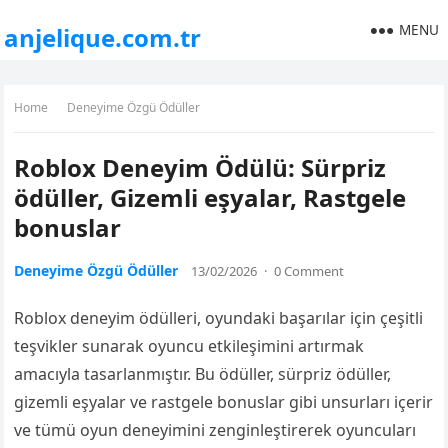
MENU
anjelique.com.tr
Home
Deneyime Özgü Ödüller
Roblox Deneyim Ödülü: Sürpriz
ödüller, Gizemli eşyalar, Rastgele
bonuslar
Deneyime Özgü Ödüller
13/02/2026
·
0 Comment
Roblox deneyim ödülleri, oyundaki başarılar için çeşitli
teşvikler sunarak oyuncu etkileşimini artırmak
amacıyla tasarlanmıştır. Bu ödüller, sürpriz ödüller,
gizemli eşyalar ve rastgele bonuslar gibi unsurları içerir
ve tümü oyun deneyimini zenginleştirerek oyuncuları