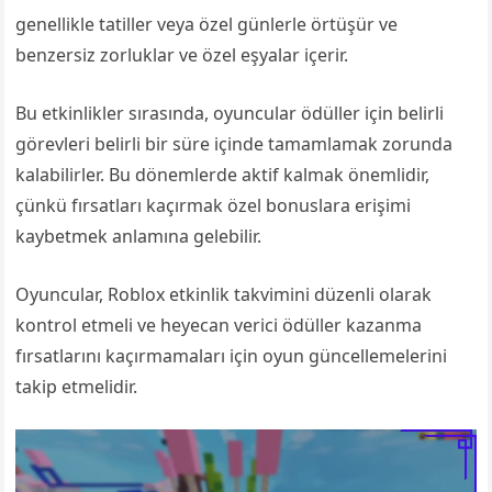
genellikle tatiller veya özel günlerle örtüşür ve
benzersiz zorluklar ve özel eşyalar içerir.
Bu etkinlikler sırasında, oyuncular ödüller için belirli
görevleri belirli bir süre içinde tamamlamak zorunda
kalabilirler. Bu dönemlerde aktif kalmak önemlidir,
çünkü fırsatları kaçırmak özel bonuslara erişimi
kaybetmek anlamına gelebilir.
Oyuncular, Roblox etkinlik takvimini düzenli olarak
kontrol etmeli ve heyecan verici ödüller kazanma
fırsatlarını kaçırmamaları için oyun güncellemelerini
takip etmelidir.