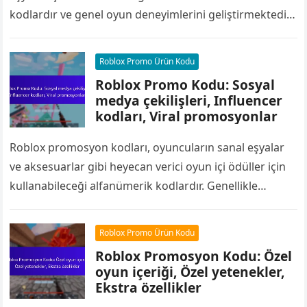
kodlardır ve genel oyun deneyimlerini geliştirmektedir.
Genellikle zaman sınırlı olan bu kodlar, normal oyun
oynayışıyla…
Roblox Promo Ürün Kodu
Roblox Promo Kodu: Sosyal
medya çekilişleri, Influencer
kodları, Viral promosyonlar
Roblox promosyon kodları, oyuncuların sanal eşyalar
ve aksesuarlar gibi heyecan verici oyun içi ödüller için
kullanabileceği alfanümerik kodlardır. Genellikle
Twitter, Instagram ve TikTok gibi sosyal medya
platformları…
Roblox Promo Ürün Kodu
Roblox Promosyon Kodu: Özel
oyun içeriği, Özel yetenekler,
Ekstra özellikler