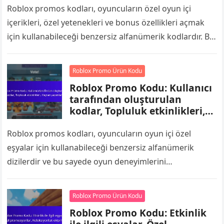
Roblox promos kodları, oyuncuların özel oyun içi
içerikleri, özel yetenekleri ve bonus özellikleri açmak
için kullanabileceği benzersiz alfanümerik kodlardır. Bu
kodları resmi Roblox web sitesinde veya
uygulamasında…
Roblox Promo Ürün Kodu
Roblox Promo Kodu: Kullanıcı
tarafından oluşturulan
kodlar, Topluluk etkinlikleri,
Hayran yapımları
Roblox promos kodları, oyuncuların oyun içi özel
eşyalar için kullanabileceği benzersiz alfanümerik
dizilerdir ve bu sayede oyun deneyimlerini
geliştirmektedir. Genellikle topluluk etkinlikleri veya
ortaklıklar sırasında yayımlanan bu…
Roblox Promo Ürün Kodu
Roblox Promo Kodu: Etkinlik