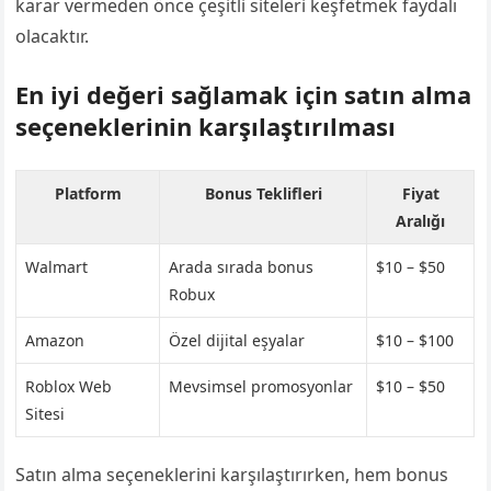
karar vermeden önce çeşitli siteleri keşfetmek faydalı
olacaktır.
En iyi değeri sağlamak için satın alma
seçeneklerinin karşılaştırılması
Platform
Bonus Teklifleri
Fiyat
Aralığı
Walmart
Arada sırada bonus
$10 – $50
Robux
Amazon
Özel dijital eşyalar
$10 – $100
Roblox Web
Mevsimsel promosyonlar
$10 – $50
Sitesi
Satın alma seçeneklerini karşılaştırırken, hem bonus