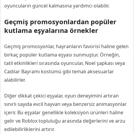
oyuncuların güncel kalmasına yardımcı olabilir.
Geçmiş promosyonlardan popüler
kutlama eşyalarına örnekler
Geçmiş promosyonlar, hayranların favorisi haline gelen
birkaç popüler kutlama eşyası sunmuştur. Örneğin,
tatil etkinlikleri sırasında oyuncular, Noel şapkası veya
Cadılar Bayramı kostümü gibi temalı aksesuarlar
alabilirler.
Diğer dikkat çekici eşyalar, oyun deneyimini artıran
sınırlı sayıda evcil hayvan veya benzersiz animasyonlar
içerir. Bu eşyalar genellikle koleksiyon ürünleri haline
gelir ve Roblox topluluğu arasında değerlerini ve arzu
edilebilirliklerini artırır.