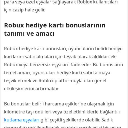
para veya özel eşyalar sağlayarak Roblox kullanıcıları
için cazip hale gelir.
Robux hediye kartı bonuslarının
tanımı ve amacı
Robux hediye kartı bonusları, oyuncuların belirli hediye
kartlarını satın almaları için teşvik olarak aldıkları ek
Robux veya benzersiz eşyaları ifade eder. Bu bonusların
temel amacı, oyuncuları hediye kartı satın almaya
teşvik etmek ve Roblox platformuyla olan genel
etkileşimlerini artırmaktır.
Bu bonuslar, belirli harcama eşiklerine ulaşmak için
kilometre taşı ödülleri veya özel etkinliklerle bağlantılı
kutlama eşyaları
gibi çeşitli şekillerde olabilir. Sadık
oyuncuları ödüllendirmek ve daha sürükleyici bir oyun