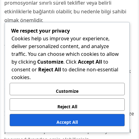
promosyonlar sınırlı süreli teklifler veya belirli
etkinliklerle bağlantılı olabilir, bu nedenle bilgi sahibi
olmak önemlidir.
We respect your privacy
Kilometre taşlarını etkili bir şekilde
Cookies help us improve your experience,
takip edin
deliver personalized content, and analyze
traffic. You can choose which cookies to allow
by clicking
Customize
. Click
Accept All
to
Kilometre taşlarını takip etmek, Robux ödüllerinizi en
consent or
Reject All
to decline non-essential
üst düzeye çıkarmak için hayati öneme sahiptir. Birçok
cookies.
oyun ve platform, ulaştığınızda bonusları açan belirli
eşiklere sahiptir. İlerleyişinizi takip etmek için basit bir
Customize
kontrol listesi veya bir elektronik tablo kullanın.
Reject All
İlerleyişinizi düzenli olarak kontrol etmek için kendinize
hatırlatıcılar ayarlamayı düşünün. Bu şekilde,
Accept All
platformla etkileşimde bulunurken potansiyel ödülleri