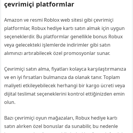
çevrimiçi platformlar
Amazon ve resmi Roblox web sitesi gibi çevrimiçi
platformlar, Robux hediye kartı satın almak için uygun
seçeneklerdir. Bu platformlar genellikle bonus Robux
veya gelecekteki işlemlerde indirimler gibi satın
alımınızı artırabilecek özel promosyonlar sunar.
Çevrimiçi satın alma, fiyatları kolayca karşılaştırmanıza
ve en iyi fırsatları bulmanıza da olanak tanır. Toplam
maliyeti etkileyebilecek herhangi bir kargo ücreti veya
dijital teslimat seçeneklerini kontrol ettiğinizden emin
olun.
Bazı çevrimiçi oyun mağazaları, Robux hediye kartı
satın alırken özel bonuslar da sunabilir, bu nedenle