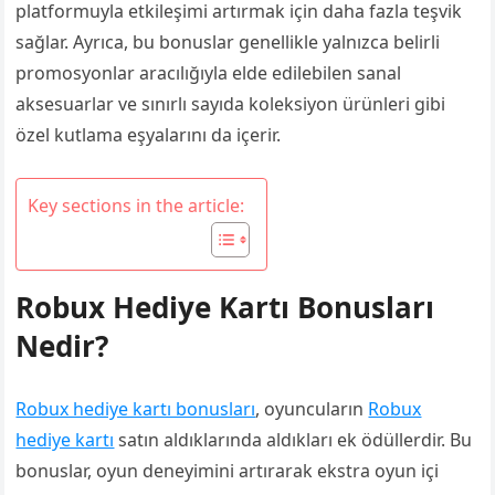
platformuyla etkileşimi artırmak için daha fazla teşvik
sağlar. Ayrıca, bu bonuslar genellikle yalnızca belirli
promosyonlar aracılığıyla elde edilebilen sanal
aksesuarlar ve sınırlı sayıda koleksiyon ürünleri gibi
özel kutlama eşyalarını da içerir.
Key sections in the article:
Robux Hediye Kartı Bonusları
Nedir?
Robux hediye kartı bonusları
, oyuncuların
Robux
hediye kartı
satın aldıklarında aldıkları ek ödüllerdir. Bu
bonuslar, oyun deneyimini artırarak ekstra oyun içi