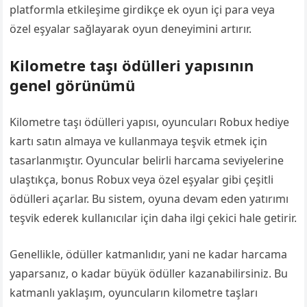
platformla etkileşime girdikçe ek oyun içi para veya
özel eşyalar sağlayarak oyun deneyimini artırır.
Kilometre taşı ödülleri yapısının
genel görünümü
Kilometre taşı ödülleri yapısı, oyuncuları Robux hediye
kartı satın almaya ve kullanmaya teşvik etmek için
tasarlanmıştır. Oyuncular belirli harcama seviyelerine
ulaştıkça, bonus Robux veya özel eşyalar gibi çeşitli
ödülleri açarlar. Bu sistem, oyuna devam eden yatırımı
teşvik ederek kullanıcılar için daha ilgi çekici hale getirir.
Genellikle, ödüller katmanlıdır, yani ne kadar harcama
yaparsanız, o kadar büyük ödüller kazanabilirsiniz. Bu
katmanlı yaklaşım, oyuncuların kilometre taşları