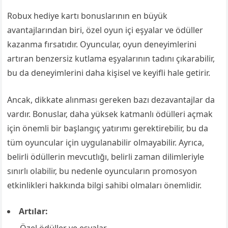
Robux hediye kartı bonuslarının en büyük
avantajlarından biri, özel oyun içi eşyalar ve ödüller
kazanma fırsatıdır. Oyuncular, oyun deneyimlerini
artıran benzersiz kutlama eşyalarının tadını çıkarabilir,
bu da deneyimlerini daha kişisel ve keyifli hale getirir.
Ancak, dikkate alınması gereken bazı dezavantajlar da
vardır. Bonuslar, daha yüksek katmanlı ödülleri açmak
için önemli bir başlangıç yatırımı gerektirebilir, bu da
tüm oyuncular için uygulanabilir olmayabilir. Ayrıca,
belirli ödüllerin mevcutlığı, belirli zaman dilimleriyle
sınırlı olabilir, bu nedenle oyuncuların promosyon
etkinlikleri hakkında bilgi sahibi olmaları önemlidir.
Artılar:
Özel ödüller ve eşyalar