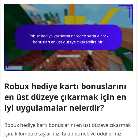
Robux hediye kartı bonuslarını
en üst düzeye çıkarmak için en
iyi uygulamalar nelerdir?
Robux hediye kartı bonuslarını en üst düzeye çıkarmak
için, kilometre taşlarınızı takip etmek ve ödüllerinizi