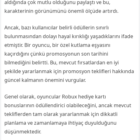
aldığında çok mutlu olduğunu paylaştı ve bu,
karakterinin görünümünü önemli ölçüde artırdı.
Ancak, bazı kullanıcılar belirli ödüllerin sınırlı
bulunmasından dolayı hayal kırıklığı yaşadıklarını ifade
etmiştir. Bir oyuncu, bir özel kutlama eşyasını
kaçırdığını çünkü promosyonun son tarihini
bilmediğini belirtti. Bu, mevcut fırsatlardan en iyi
şekilde yararlanmak için promosyon teklifleri hakkında
güncel kalmanın önemini vurgular.
Genel olarak, oyuncular Robux hediye kartı
bonuslarının ödüllendirici olabileceğini, ancak mevcut
tekliflerden tam olarak yararlanmak için dikkatli
planlama ve zamanlamaya ihtiyaç duyulduğunu
düşünmektedir.