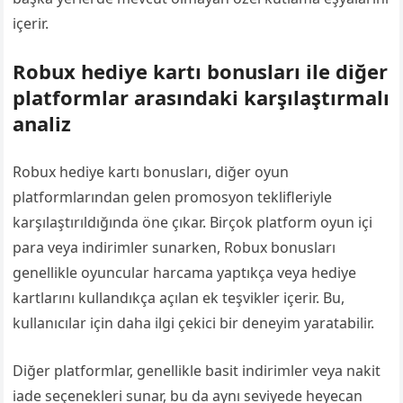
içerir.
Robux hediye kartı bonusları ile diğer
platformlar arasındaki karşılaştırmalı
analiz
Robux hediye kartı bonusları, diğer oyun
platformlarından gelen promosyon teklifleriyle
karşılaştırıldığında öne çıkar. Birçok platform oyun içi
para veya indirimler sunarken, Robux bonusları
genellikle oyuncular harcama yaptıkça veya hediye
kartlarını kullandıkça açılan ek teşvikler içerir. Bu,
kullanıcılar için daha ilgi çekici bir deneyim yaratabilir.
Diğer platformlar, genellikle basit indirimler veya nakit
iade seçenekleri sunar, bu da aynı seviyede heyecan