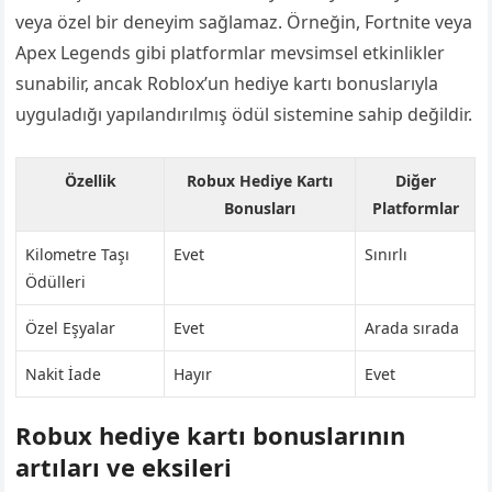
veya özel bir deneyim sağlamaz. Örneğin, Fortnite veya
Apex Legends gibi platformlar mevsimsel etkinlikler
sunabilir, ancak Roblox’un hediye kartı bonuslarıyla
uyguladığı yapılandırılmış ödül sistemine sahip değildir.
Özellik
Robux Hediye Kartı
Diğer
Bonusları
Platformlar
Kilometre Taşı
Evet
Sınırlı
Ödülleri
Özel Eşyalar
Evet
Arada sırada
Nakit İade
Hayır
Evet
Robux hediye kartı bonuslarının
artıları ve eksileri